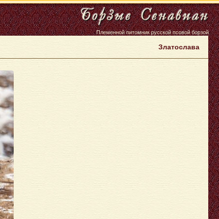
Племенной питомник русской псовой борзой
Златослава