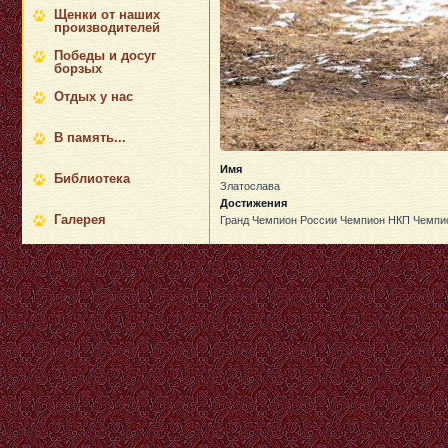
Щенки от наших
производителей
Победы и досуг
борзых
Отдых у нас
В память...
Имя
Библиотека
Златослава
Достижения
Галерея
Гранд Чемпион России Чемпион НКП Чемпион